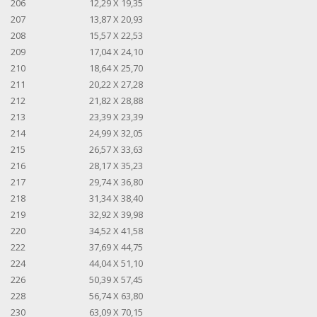
206
12,29 X 19,35
207
13,87 X 20,93
208
15,57 X 22,53
209
17,04 X 24,10
210
18,64 X 25,70
211
20,22 X 27,28
212
21,82 X 28,88
213
23,39 X 23,39
214
24,99 X 32,05
215
26,57 X 33,63
216
28,17 X 35,23
217
29,74 X 36,80
218
31,34 X 38,40
219
32,92 X 39,98
220
34,52 X 41,58
222
37,69 X 44,75
224
44,04 X 51,10
226
50,39 X 57,45
228
56,74 X 63,80
230
63,09 X 70,15